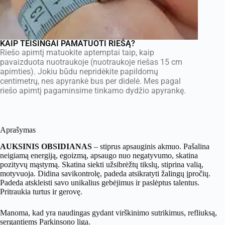
KAIP TEISINGAI PAMATUOTI RIEŠĄ?
Riešo apimtį matuokite aptemptai taip, kaip
pavaizduota nuotraukoje (nuotraukoje riešas 15 cm
apimties). Jokiu būdu nepridėkite papildomų
centimetrų, nes apyrankė bus per didelė. Mes pagal
riešo apimtį pagaminsime tinkamo dydžio apyrankę.
Aprašymas
AUKSINIS OBSIDIANAS
– stiprus apsauginis akmuo. Pašalina
neigiamą energiją, egoizmą, apsaugo nuo negatyvumo, skatina
pozityvų mąstymą. Skatina siekti užsibrėžtų tikslų, stiprina valią,
motyvuoja. Didina savikontrolę, padeda atsikratyti žalingų įpročių.
Padeda atskleisti savo unikalius gebėjimus ir paslėptus talentus.
Pritraukia turtus ir gerovę.
Manoma, kad yra naudingas gydant virškinimo sutrikimus, refliuksą,
sergantiems Parkinsono liga.