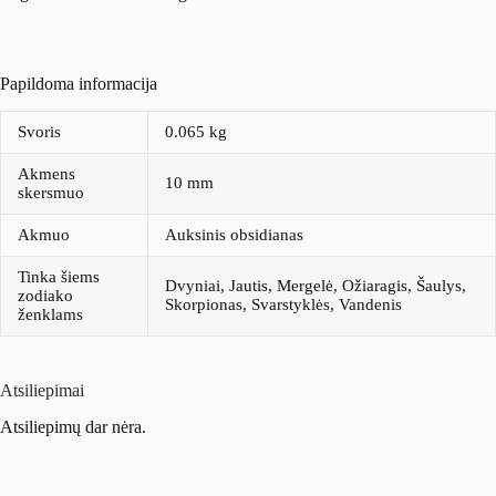
Papildoma informacija
Svoris
0.065 kg
Akmens
10 mm
skersmuo
Akmuo
Auksinis obsidianas
Tinka šiems
Dvyniai, Jautis, Mergelė, Ožiaragis, Šaulys,
zodiako
Skorpionas, Svarstyklės, Vandenis
ženklams
Atsiliepimai
Atsiliepimų dar nėra.