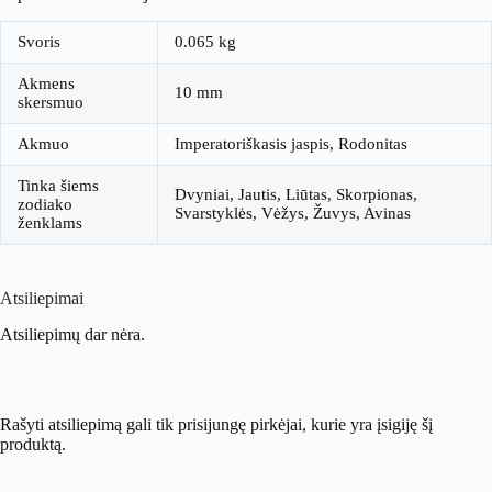
Svoris
0.065 kg
Akmens
10 mm
skersmuo
Akmuo
Imperatoriškasis jaspis, Rodonitas
Tinka šiems
Dvyniai, Jautis, Liūtas, Skorpionas,
zodiako
Svarstyklės, Vėžys, Žuvys, Avinas
ženklams
Atsiliepimai
Atsiliepimų dar nėra.
Rašyti atsiliepimą gali tik prisijungę pirkėjai, kurie yra įsigiję šį
produktą.