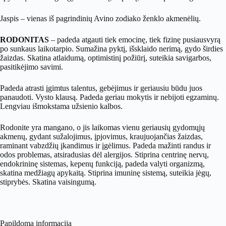
Jaspis – vienas iš pagrindinių Avino zodiako ženklo akmenėlių.
RODONITAS
– padeda atgauti tiek emocinę, tiek fizinę pusiausvyrą
po sunkaus laikotarpio. Sumažina pyktį, išsklaido nerimą, gydo širdies
žaizdas. Skatina atlaidumą, optimistinį požiūrį, suteikia savigarbos,
pasitikėjimo savimi.
Padeda atrasti įgimtus talentus, gebėjimus ir geriausiu būdu juos
panaudoti. Vysto klausą. Padeda geriau mokytis ir nebijoti egzaminų.
Lengviau išmokstama užsienio kalbos.
Rodonite yra mangano, o jis laikomas vienu geriausių gydomųjų
akmenų, gydant sužalojimus, įpjovimus, kraujuojančias žaizdas,
raminant vabzdžių įkandimus ir įgėlimus. Padeda mažinti randus ir
odos problemas, atsiradusias dėl alergijos. Stiprina centrinę nervų,
endokrininę sistemas, kepenų funkciją, padeda valyti organizmą,
skatina medžiagų apykaitą. Stiprina imuninę sistemą, suteikia jėgų,
stiprybės. Skatina vaisingumą.
Papildoma informacija