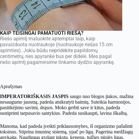
KAIP TEISINGAI PAMATUOTI RIEŠĄ?
Riešo apimtį matuokite aptemptai taip, kaip
pavaizduota nuotraukoje (nuotraukoje riešas 15 cm
apimties). Jokiu būdu nepridėkite papildomų
centimetrų, nes apyrankė bus per didelė. Mes pagal
riešo apimtį pagaminsime tinkamo dydžio apyrankę.
Aprašymas
IMPERATORIŠKASIS JASPIS
saugo nuo blogos įtakos, mažina
nesaugumo jausmą, padeda atsikratyti baimių. Suteikia harmonijos,
pasitikėjimo savimi, drąsos. Moko gerbti save ir kitus, padeda
sustiprinti tarpusavio santykius. Padeda susikaupti, lavina iškalbą.
Manoma, kad padeda įveikti priklausomybes, iš organizmo pašalinti
toksinus. Stiprina imuninę sistemą, ypač po ligų. Pagerina medžiagų
apykaitą. Naudingas gydant inkstų, kepenų, tulžies pūslės ligas.