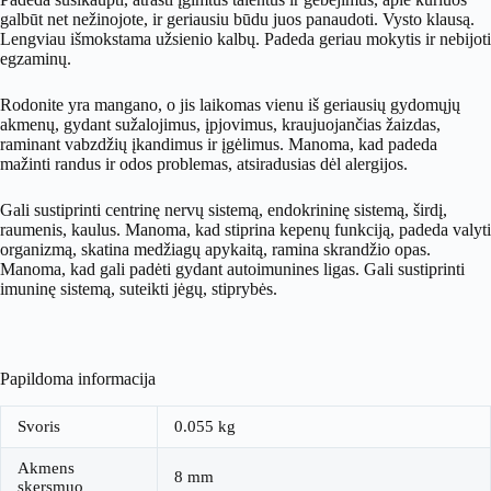
galbūt net nežinojote, ir geriausiu būdu juos panaudoti. Vysto klausą.
Lengviau išmokstama užsienio kalbų. Padeda geriau mokytis ir nebijoti
egzaminų.
Rodonite yra mangano, o jis laikomas vienu iš geriausių gydomųjų
akmenų, gydant sužalojimus, įpjovimus, kraujuojančias žaizdas,
raminant vabzdžių įkandimus ir įgėlimus. Manoma, kad padeda
mažinti randus ir odos problemas, atsiradusias dėl alergijos.
Gali sustiprinti centrinę nervų sistemą, endokrininę sistemą, širdį,
raumenis, kaulus. Manoma, kad stiprina kepenų funkciją, padeda valyti
organizmą, skatina medžiagų apykaitą, ramina skrandžio opas.
Manoma, kad gali padėti gydant autoimunines ligas. Gali sustiprinti
imuninę sistemą, suteikti jėgų, stiprybės.
Papildoma informacija
Svoris
0.055 kg
Akmens
8 mm
skersmuo