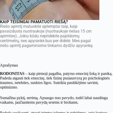
KAIP TEISINGAI PAMATUOTI RIEŠĄ?
Riešo apimtį matuokite aptemptai taip, kaip
pavaizduota nuotraukoje (nuotraukoje riešas 15 cm
apimties). Jokiu būdu nepridėkite papildomų
centimetrų, nes apyrankė bus per didelė. Mes pagal
riešo apimtį pagaminsime tinkamo dydžio apyrankę.
Aprašymas
RODONITAS
– kaip pirmoji pagalba, patyrus emocinį šoką ir paniką.
Padeda atgauti tiek emocinę, tiek fizinę pusiausvyrą po psichologinės
traumos, netekties, sunkios ligos. Suteikia pasitikėjimo savimi,
optimizmo.
Sumažina pyktį, nerimą. Apsaugo nuo pavydo, todėl labai naudinga
vaikams, jaučiantiems pavydą sesėms ir broliams.
Padeda susikaupti, atrasti įgimtus talentus ir gebėjimus, apie kuriuos