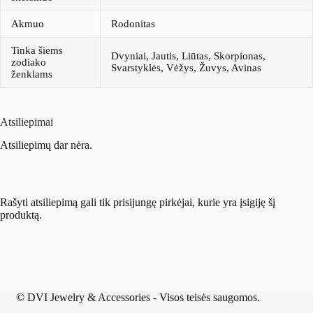
Akmuo
Rodonitas
Tinka šiems
Dvyniai, Jautis, Liūtas, Skorpionas,
zodiako
Svarstyklės, Vėžys, Žuvys, Avinas
ženklams
Atsiliepimai
Atsiliepimų dar nėra.
Rašyti atsiliepimą gali tik prisijungę pirkėjai, kurie yra įsigiję šį
produktą.
©
DVI Jewelry & Accessories
- Visos teisės saugomos.