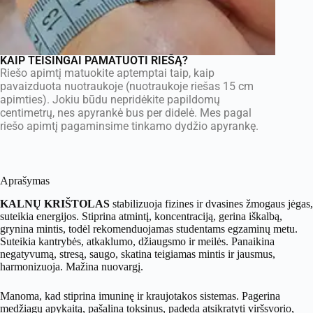
KAIP TEISINGAI PAMATUOTI RIEŠĄ?
Riešo apimtį matuokite aptemptai taip, kaip
pavaizduota nuotraukoje (nuotraukoje riešas 15 cm
apimties). Jokiu būdu nepridėkite papildomų
centimetrų, nes apyrankė bus per didelė. Mes pagal
riešo apimtį pagaminsime tinkamo dydžio apyrankę.
Aprašymas
KALNŲ KRIŠTOLAS
stabilizuoja fizines ir dvasines žmogaus jėgas,
suteikia energijos. Stiprina atmintį, koncentraciją, gerina iškalbą,
grynina mintis, todėl rekomenduojamas studentams egzaminų metu.
Suteikia kantrybės, atkaklumo, džiaugsmo ir meilės. Panaikina
negatyvumą, stresą, saugo, skatina teigiamas mintis ir jausmus,
harmonizuoja. Mažina nuovargį.
Manoma, kad stiprina imuninę ir kraujotakos sistemas. Pagerina
medžiagų apykaitą, pašalina toksinus, padeda atsikratyti viršsvorio,