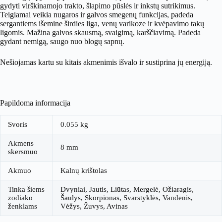
gydyti virškinamojo trakto, šlapimo pūslės ir inkstų sutrikimus.
Teigiamai veikia nugaros ir galvos smegenų funkcijas, padeda
sergantiems išemine širdies liga, venų varikoze ir kvėpavimo takų
ligomis. Mažina galvos skausmą, svaigimą, karščiavimą. Padeda
gydant nemigą, saugo nuo blogų sapnų.
Nešiojamas kartu su kitais akmenimis išvalo ir sustiprina jų energiją.
Papildoma informacija
Svoris
0.055 kg
Akmens
8 mm
skersmuo
Akmuo
Kalnų krištolas
Tinka šiems
Dvyniai, Jautis, Liūtas, Mergelė, Ožiaragis,
zodiako
Šaulys, Skorpionas, Svarstyklės, Vandenis,
ženklams
Vėžys, Žuvys, Avinas