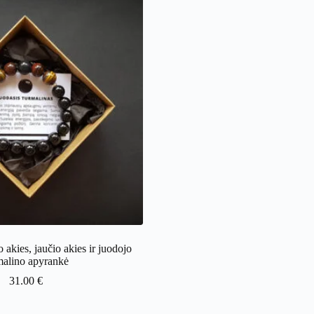
o akies, jaučio akies ir juodojo
malino apyrankė
31.00
€