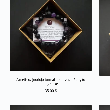
Ametisto, juodojo turmalino, lavos ir šungito
apyrankė
35.00
€