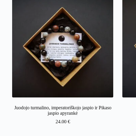
Juodojo turmalino, imperatoriškojo jaspio ir Pikaso
jaspio apyrankė
24.00
€