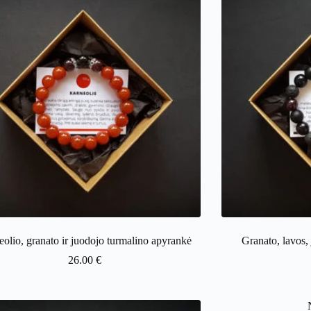
olio, granato ir juodojo turmalino apyrankė
Granato, lavos, 
26.00
€