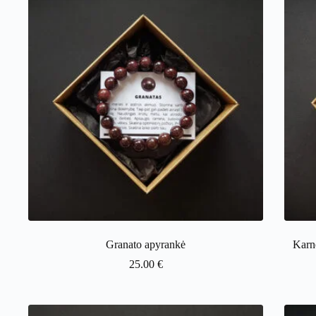
Granato apyrankė
Karne
25.00
€