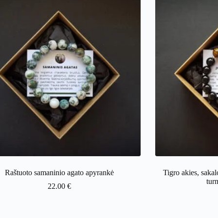
Raštuoto samaninio agato apyrankė
Tigro akies, sakal
tur
22.00
€