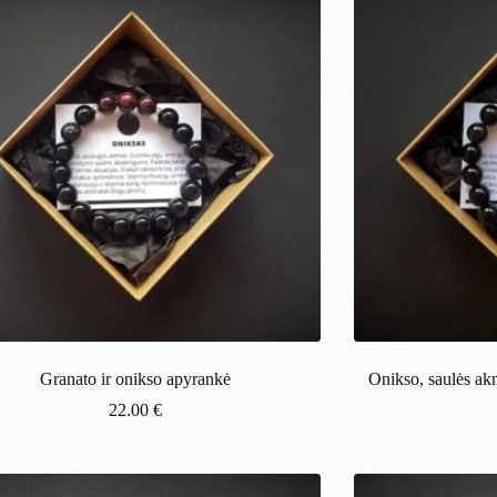
Granato ir onikso apyrankė
Onikso, saulės akm
22.00
€