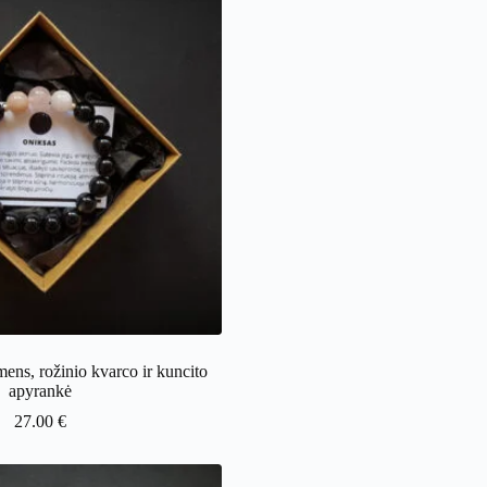
ens, rožinio kvarco ir kuncito
apyrankė
27.00
€