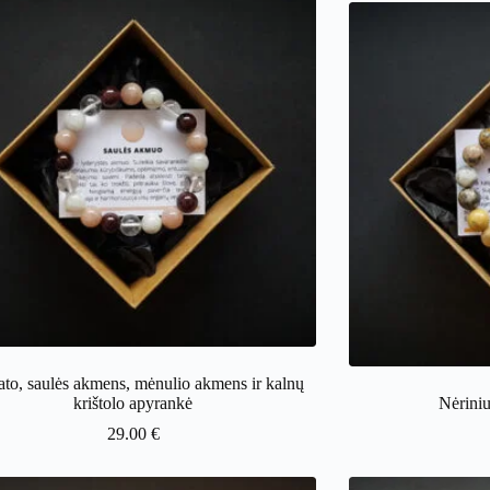
to, saulės akmens, mėnulio akmens ir kalnų
krištolo apyrankė
Nėrini
29.00
€