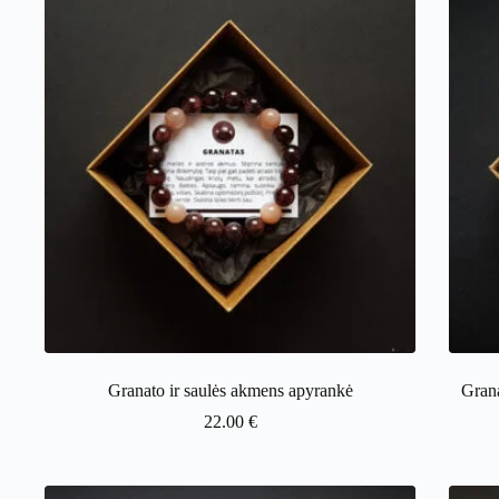
Granato ir saulės akmens apyrankė
Grana
22.00
€