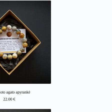
uoto agato apyrankė
22.00
€